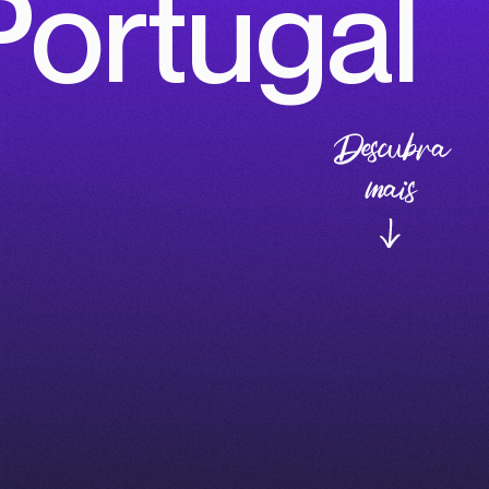
ortugal
Descubra
mais