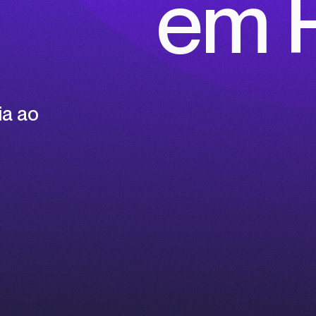
em P
ia ao