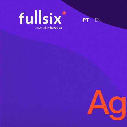
PT
EN
Agê