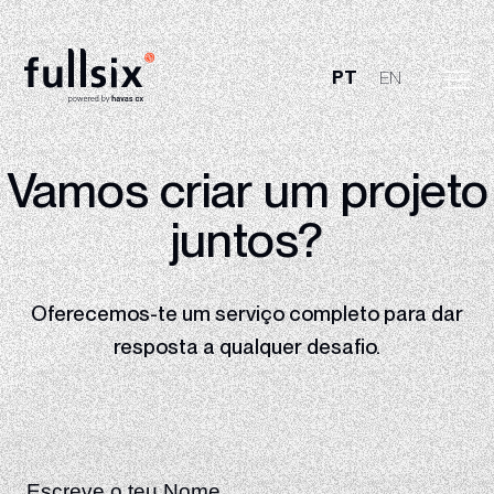
PT
EN
Quem Somos
Vamos criar um
projeto
Clientes
juntos?
Serviços
Oferecemos-te um serviço completo para dar
Vagas
resposta
a qualquer desafio.
Notícias
Contactos