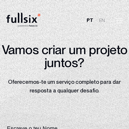
PT
EN
Quem Somos
Vamos criar um
projeto
Clientes
juntos?
Serviços
Oferecemos-te um serviço completo para dar
Vagas
resposta
a qualquer desafio.
Notícias
Contactos