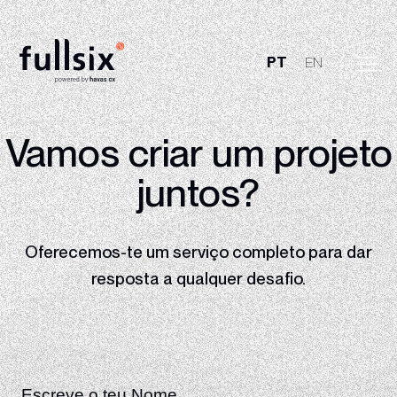
PT
EN
Quem Somos
Vamos criar um
projeto
Clientes
juntos?
Serviços
Oferecemos-te um serviço completo para dar
Vagas
resposta
a qualquer desafio.
Notícias
Contactos