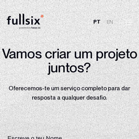
PT
EN
Quem Somos
Vamos criar um
projeto
Clientes
juntos?
Serviços
Oferecemos-te um serviço completo para dar
Vagas
resposta
a qualquer desafio.
Notícias
Contactos