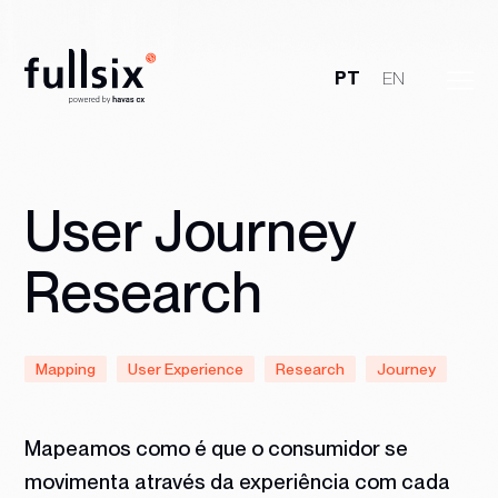
PT
EN
Quem Somos
Clientes
User Journey
Serviços
Research
Vagas
Mapping
User Experience
Research
Journey
Notícias
Mapeamos como é que o consumidor se
Contactos
movimenta através da experiência com cada