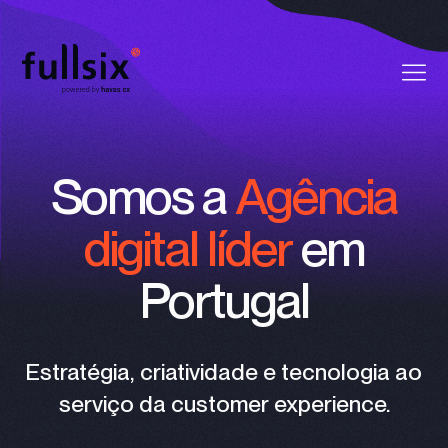
Quem Somos
Somos a
Agência
Clientes
digital líder
em
Serviços
Portugal
Vagas
Notícias
Estratégia, criatividade e tecnologia ao
serviço da customer experience.
Contactos