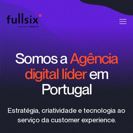
Quem Somos
Somos a
Agência
Clientes
digital líder
em
Serviços
Portugal
Vagas
Notícias
Estratégia, criatividade e tecnologia ao
serviço da customer experience.
Contactos