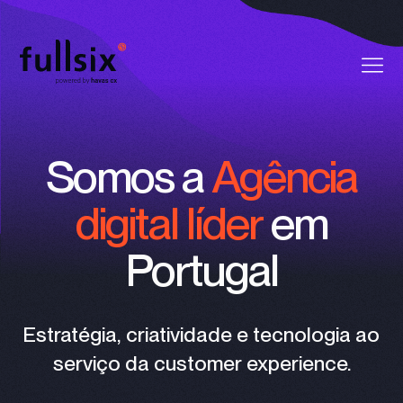
Quem Somos
Somos a
Agência
Clientes
digital líder
em
Serviços
Portugal
Vagas
Notícias
Estratégia, criatividade e tecnologia ao
serviço da customer experience.
Contactos