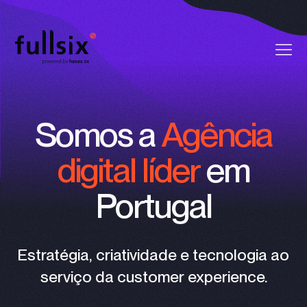
Quem Somos
Somos a
Agência
Clientes
digital líder
em
Serviços
Portugal
Vagas
Notícias
Estratégia, criatividade e tecnologia ao
serviço da customer experience.
Contactos