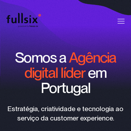
Quem Somos
Somos a
Agência
Clientes
digital líder
em
Serviços
Portugal
Vagas
Notícias
Estratégia, criatividade e tecnologia ao
serviço da customer experience.
Contactos