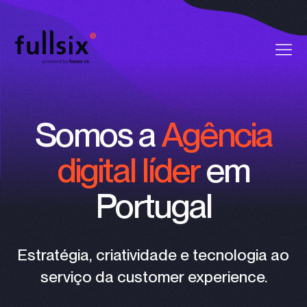
Quem Somos
Somos a
Agência
Clientes
digital líder
em
Serviços
Portugal
Vagas
Notícias
Estratégia, criatividade e tecnologia ao
serviço da customer experience.
Contactos