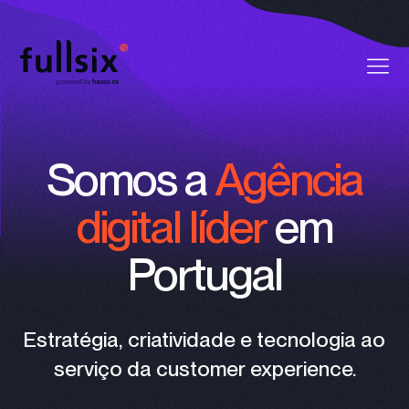
Quem Somos
Somos a
Agência
Clientes
digital líder
em
Serviços
Portugal
Vagas
Notícias
Estratégia, criatividade e tecnologia ao
serviço da customer experience.
Contactos