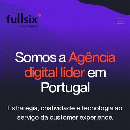
Quem Somos
Somos a
Agência
Clientes
digital líder
em
Serviços
Portugal
Vagas
Notícias
Estratégia, criatividade e tecnologia ao
serviço da customer experience.
Contactos