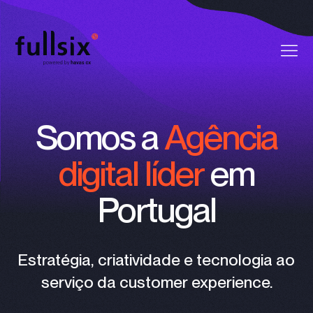
Quem Somos
Somos a
Agência
Clientes
digital líder
em
Serviços
Portugal
Vagas
Notícias
Estratégia, criatividade e tecnologia ao
serviço da customer experience.
Contactos