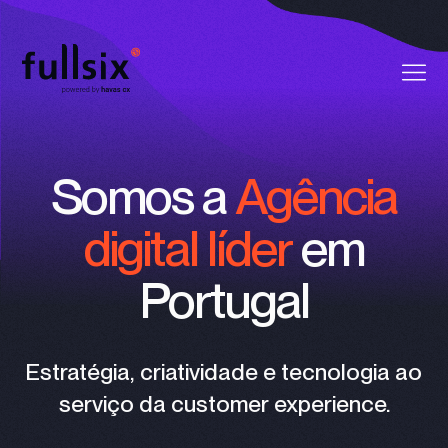
Quem Somos
Somos a
Agência
Clientes
digital líder
em
Serviços
Portugal
Vagas
Notícias
Estratégia, criatividade e tecnologia ao
serviço da customer experience.
Contactos